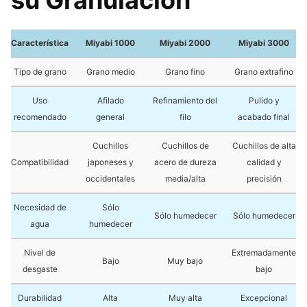
su Granulación
Característica
Miyabi 1000
Miyabi 2000
Miyabi 3000
Tipo de grano
Grano medio
Grano fino
Grano extrafino
Uso
Afilado
Refinamiento del
Pulido y
recomendado
general
filo
acabado final
Cuchillos
Cuchillos de
Cuchillos de alta
Compatibilidad
japoneses y
acero de dureza
calidad y
occidentales
media/alta
precisión
Necesidad de
Sólo
Sólo humedecer
Sólo humedecer
agua
humedecer
Nivel de
Extremadamente
Bajo
Muy bajo
desgaste
bajo
Durabilidad
Alta
Muy alta
Excepcional