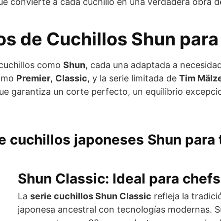
que convierte a cada cuchillo en una verdadera obra d
s de Cuchillos Shun para
cuchillos como
Shun
, cada una adaptada a necesidad
como
Premier
,
Classic
, y la serie limitada de
Tim Mälz
e garantiza un corte perfecto, un equilibrio excepc
de cuchillos japoneses Shun para 
Shun Classic: Ideal para chef
La
serie cuchillos Shun Classic
refleja la tradic
japonesa ancestral con tecnologías modernas. S