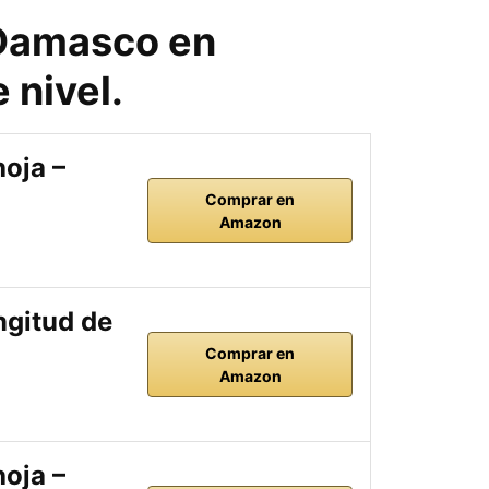
 Damasco en
 nivel.
oja –
Comprar en
Amazon
ngitud de
Comprar en
Amazon
oja –